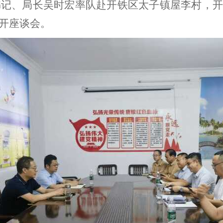
书记、局长吴时宏率队赴开铁区太子镇屋李村，
开座谈会。