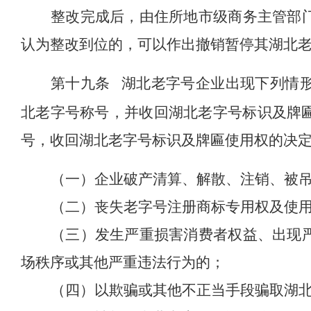
整改完成后，
由住所
地市级商务主管部
认为整改到位的，可以作出撤销暂停其
湖北
第十九条
湖北
老字号企业出现下列情
北老字号称号，
并收回
湖北
老字号标识及牌
号，
收回
湖北
老字号标识及牌匾使用权
的决
（
一）企业破产清算、解散、注销、被
（二）丧失老字号注册
商标专用权
及使
（三）发生严重损害消费者权益、出现
场秩序或其他严重违法行为的；
（四）以欺骗或其他不正当手段骗取
湖