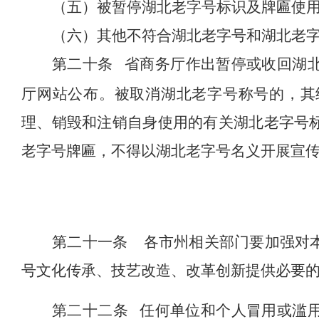
（五）被暂停
湖北
老字号标识及牌匾使
（六）其他不符合
湖北
老字号和
湖北
老
第二十条
省
商务厅
作出暂停或收回
湖
厅
网站公布。
被取消湖北
老字号
称号
的，其
理、销毁和注销自身使用的有关
湖北
老字号
老字号牌匾，不得以湖北老字号名义开展宣
第二十一条
各市州相关部门要加强对
号文化传承、技艺改造、改革创新提供必要
第二十二条
任何单位和个人冒用或滥