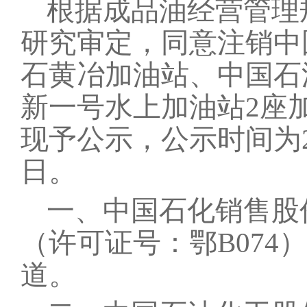
根据成品油
经营
管理
研究
审
定，同意
注销
中
石黄冶加油站、中国石
新一号水上加油站
2
座
现予公示，公示时间为
日。
一、中国石化销售股
（
许可证号：
鄂
B074
）
道。